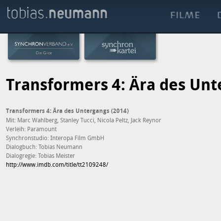
Transformers 4: Ära des Un
Transformers 4: Ära des Untergangs (2014)
Mit: Marc Wahlberg, Stanley Tucci, Nicola Peltz, Jack Reynor
Verleih: Paramount
Synchronstudio: Interopa Film GmbH
Dialogbuch: Tobias Neumann
Dialogregie: Tobias Meister
http://www.imdb.com/title/tt2109248/