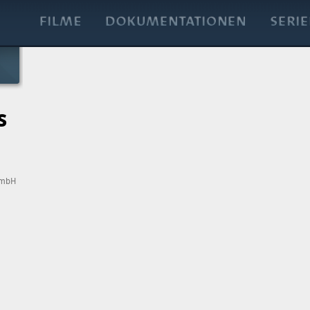
s
GmbH